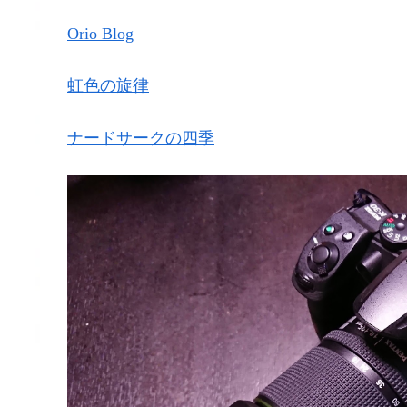
Orio Blog
虹色の旋律
ナードサークの四季