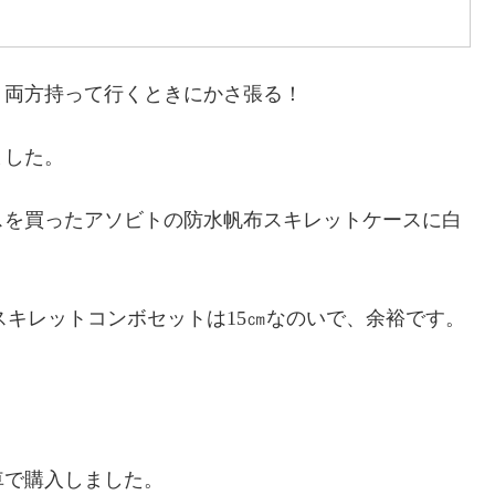
、両方持って行くときにかさ張る！
ました。
ースを買ったアソビトの防水帆布スキレットケースに白
算 ）。スキレットコンボセットは15㎝なのいで、余裕です。
車で購入しました。